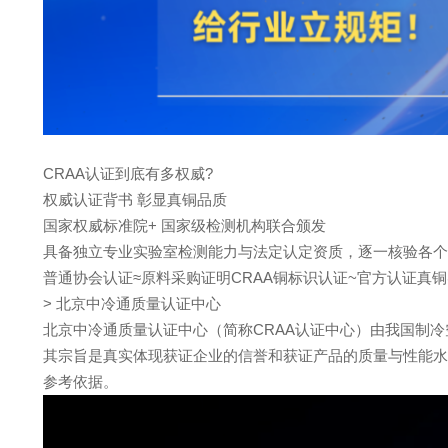
CRAA认证到底有多权威?
权威认证背书 彰显真铜品质
国家权威标准院+ 国家级检测机构联合颁发
具备独立专业实验室检测能力与法定认定资质，逐一核验各个
普通协会认证≈原料采购证明CRAA铜标识认证~官方认证真
> 北京中冷通质量认证中心
北京中冷通质量认证中心（简称CRAA认证中心）由我国制
其宗旨是真实体现获证企业的信誉和获证产品的质量与性能水
参考依据。