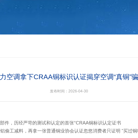
力空调拿下CRAA铜标识认证揭穿空调“真铜”
发布时间：2026-04-30
部件，历经严苛的测试和认定的首张°CRAA铜标识认定证书
铝偷工减料，再拿一张普通铜业协会认证忽悠消费者只证明 "买过铜