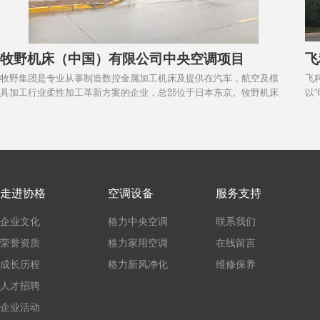
牧野机床（中国）有限公司中央空调项目
飞
牧野集团是专业从事制造数控金属加工机床及提供在汽车，航空及模
飞
具加工行业柔性加工革新方案的企业，总部位于日本东京。牧野机床
以
(中国)有限公司昆山分公司，成立于2003年，坐落于江苏省昆山高科技
器
工业园模具工业区，占地66000㎡。主要设计、生产三轴及以上联动的
剃
数控机床、数控系统、伺服装置及零部件等相关产品。上海协格机电
江
为其提供格力中央空调设计选型及设备服务。
走进协格
空调设备
服务支持
企业文化
格力中央空调
联系我们
荣誉资质
格力家用空调
在线留言
成长历程
格力新风净化
维修保养
人才招聘
企业活动