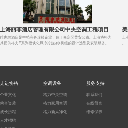
上海丽菲酒店管理有限公司中央空调工程项目
美
维也纳酒店是中档商务连锁企业，位于嘉定区曹安公路。上海协格为
上
其提供格力E系列模块化风冷冷(热)水机组的设计选型及安装服务。
。
走进协格
空调设备
服务支持
企业文化
格力中央空调
联系我们
荣誉资质
格力家用空调
在线留言
成长历程
格力新风净化
维修保养
人才招聘